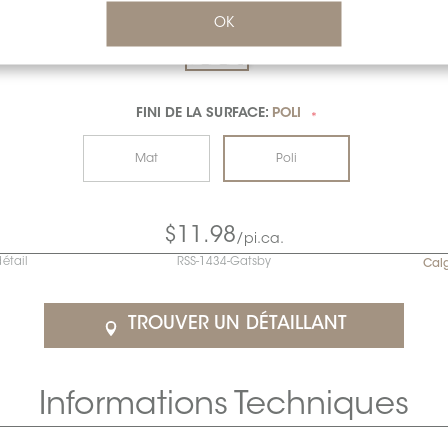
OK
FINI DE LA SURFACE:
POLI
*
Mat
Poli
$11.98
/pi.ca.
détail
RSS-1434-Gatsby
Cal
TROUVER UN DÉTAILLANT
Informations Techniques