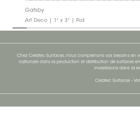
Gatsby
Art Deco | 1" x 3" | Poli
Chez Ceratec Surfaces, nous comprenons vos besoins en vou
nationale dans la production et distribution de surfaces en
investissons dans la re
Ceratec Surfaces - Vot
Siège Social De Ceratec
N
414 Avenue Saint-Sacrement
Ville de Québec, Québec G1N 3Y3