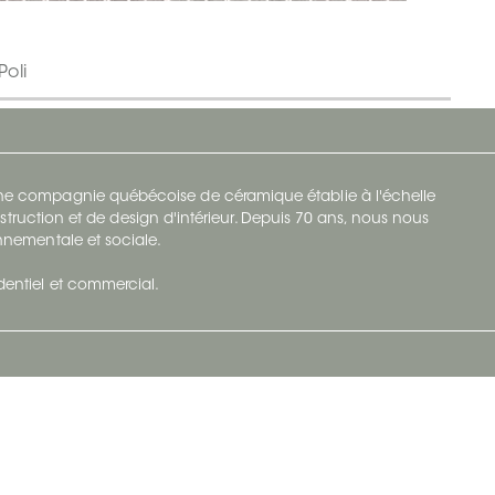
Poli
 une compagnie québécoise de céramique établie à l'échelle
struction et de design d'intérieur. Depuis 70 ans, nous nous
ronnementale et sociale.
identiel et commercial.
Infolettre
vec Ceratec
Abonnez-vous à Ceratec Surfaces pour
tenu actuel
rester informé des nouveautés.