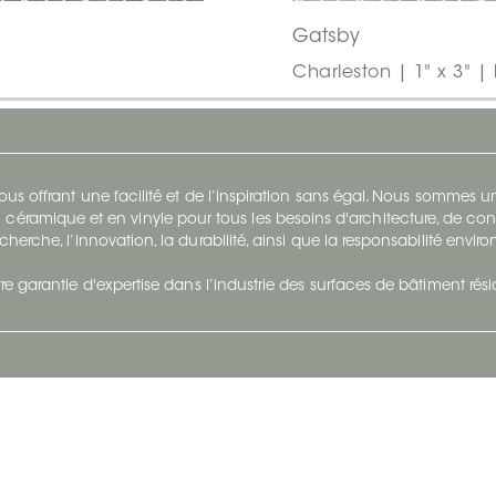
Gatsby
Charleston | 1" x 3" | 
s offrant une facilité et de l’inspiration sans égal. Nous sommes
 céramique et en vinyle pour tous les besoins d'architecture, de con
cherche, l’innovation, la durabilité, ainsi que la responsabilité envi
re garantie d'expertise dans l’industrie des surfaces de bâtiment rés
otre Entreprise
Suivez-Nous
Restez à jour et évoluez a
À propos
Surfaces en suivant du con
et tendance.
Carrières