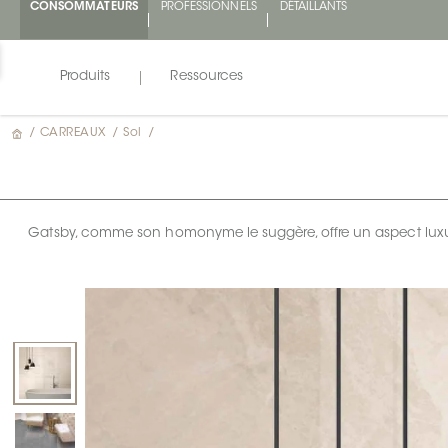
CONSOMMATEURS
PROFESSIONNELS
DÉTAILLANTS
Produits
Ressources
/
CARREAUX
/
Sol
/
Gatsby, comme son homonyme le suggère, offre un aspect luxue