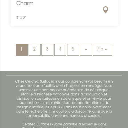
Charm
3" x 3"
1
2
3
4
5
Fin
Chez Ceratec Surfaces, nous comprenons vos besoins en
vous offrant une facilité et de l’inspiration sans égal. Nous
sommes une compagnie québécoise de céramique
établie à l'échelle nationale dans la production et
distribution de surfaces en céramique et en vinyle pour
tous les besoins d'architecture, de construction et de
design d'intérieur. Depuis 70 ans, nous nous investissons
dans la recherche, l’innovation, la durabilité, ainsi que la
responsabilité environnementale et sociale.
Ceratec Surfaces - Votre garantie d'expertise dans