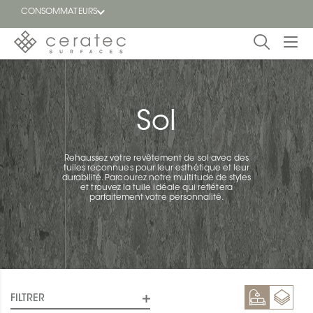
CONSOMMATEURS
En
EN
vedette
Sol
Blogue
Trouver
Rehaussez votre revêtement de sol avec des
un
tuiles reconnues pour leur esthétique et leur
détaillant
durabilité. Parcourez notre multitude de styles
ON
et trouvez la tuile idéale qui reflétera
parfaitement votre personnalité.
FILTRER