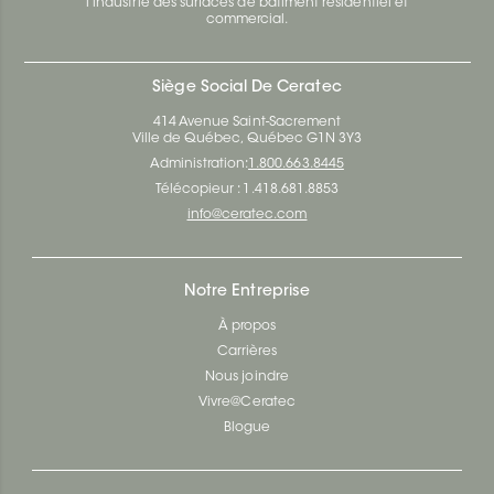
l’industrie des surfaces de bâtiment résidentiel et
commercial.
Siège Social De Ceratec
414 Avenue Saint-Sacrement
Ville de Québec, Québec G1N 3Y3
Administration:
1.800.663.8445
Télécopieur : 1.418.681.8853
info@ceratec.com
Notre Entreprise
À propos
Carrières
Nous joindre
Vivre@Ceratec
Blogue