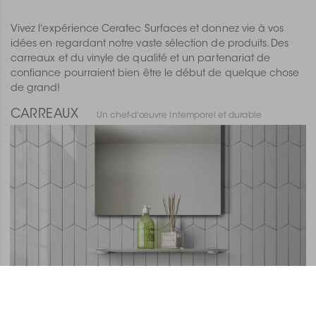
Vivez l'expérience Ceratec Surfaces et donnez vie à vos
idées en regardant notre vaste sélection de produits. Des
carreaux et du vinyle de qualité et un partenariat de
confiance pourraient bien être le début de quelque chose
de grand!
CARREAUX
Un chef-d'œuvre intemporel et durable