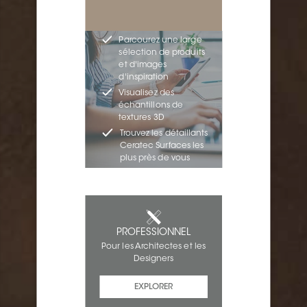
Parcourez une large
sélection de produits
et d'images
d'inspiration
Visualisez des
échantillons de
textures 3D
Trouvez les détaillants
Ceratec Surfaces les
plus près de vous
PROFESSIONNEL
Pour les Architectes et les
Designers
EXPLORER