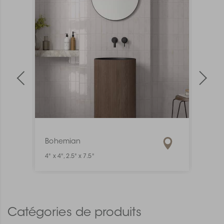
Bohemian
Mate
4" x 4", 2.5" x 7.5"
1" x 6"
Catégories de produits