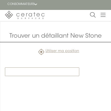
CONSOMMATEURS
En
EN
vedette
Trouver un détaillant New Stone
Blogue
Utiliser ma position
Trouver
un
détaillant
ON