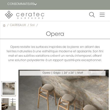
CONSOMMATEURS
/
CARREAUX
/
Sol
/
En
EN
vedette
Opera
Blogue
Opera revisite les surfaces inspirées de la pierre en alliant des
teintes naturelles à une esthétique moderne et apaisante. Son fini
Trouver
mat et ses subtiles variations créent un rendu intemporel, offrant
un
une solution polyvalente à un rapport qualité-prix exceptionnel.
détaillant
ON
Opera | Grigio | 24" x 24" | Matt