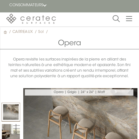
CONSOMMATEURS
/
CARREAUX
/
Sol
/
En
EN
vedette
Opera
Blogue
Opera revisite les surfaces inspirées de la pierre en alliant des
teintes naturelles à une esthétique moderne et apaisante. Son fini
Trouver
mat et ses subtiles variations créent un rendu intemporel, offrant
un
une solution polyvalente à un rapport qualité-prix exceptionnel.
détaillant
ON
Opera | Grigio | 24" x 24" | Matt