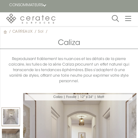
CONSOMMATEURS
/
CARREAUX
/
Sol
/
En
EN
vedette
Caliza
Blogue
Reproduisant fidèlement les nuances et les détails de la pierre
calcaire, les tuiles de la série Caliza procurent un effet naturel qui
Trouver
transcende les tendances éphémères. Elles s’adaptent à une
un
variété de styles, offrant une toile neutre pour exprimer votre style
détaillant
personnel.
ON
Caliza | Fossile | 12" x 24" | Matt