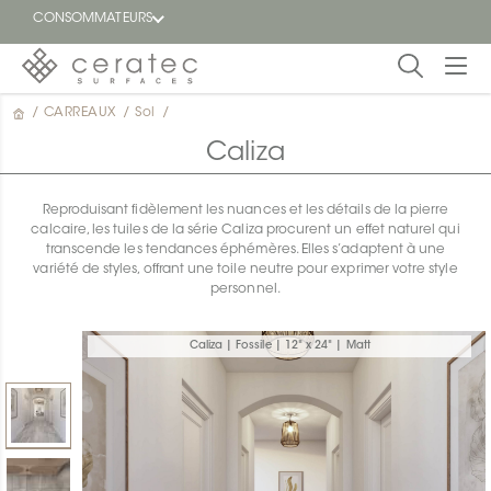
CONSOMMATEURS
/
CARREAUX
/
Sol
/
En
EN
vedette
Caliza
Blogue
Reproduisant fidèlement les nuances et les détails de la pierre
calcaire, les tuiles de la série Caliza procurent un effet naturel qui
Trouver
transcende les tendances éphémères. Elles s’adaptent à une
un
variété de styles, offrant une toile neutre pour exprimer votre style
détaillant
personnel.
ON
Caliza | Fossile | 12" x 24" | Matt