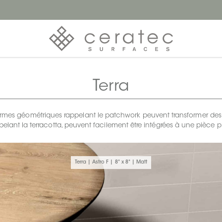
Terra
formes géométriques rappelant le patchwork peuvent transformer des 
ppelant la terracotta, peuvent facilement être intégrées à une pièc
Terra | Astro F | 8" x 8" | Matt