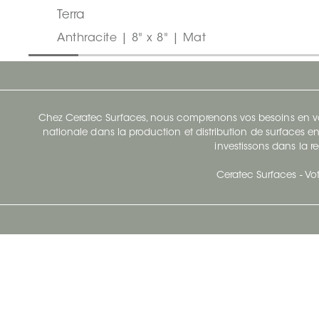
Terra
Anthracite | 8" x 8" | Mat
Chez Ceratec Surfaces, nous comprenons vos besoins en vou
nationale dans la production et distribution de surfaces en
investissons dans la re
Ceratec Surfaces - Vot
Siège Social De Ceratec
N
414 Avenue Saint-Sacrement
Ville de Québec, Québec G1N 3Y3
Administration:
1.800.663.8445