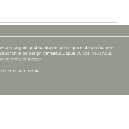
 une compagnie québécoise de céramique établie à l'échelle
struction et de design d'intérieur. Depuis 70 ans, nous nous
ronnementale et sociale.
identiel et commercial.
Infolettre
vec Ceratec
Abonnez-vous à Ceratec Surfaces pour
tenu actuel
rester informé des nouveautés.