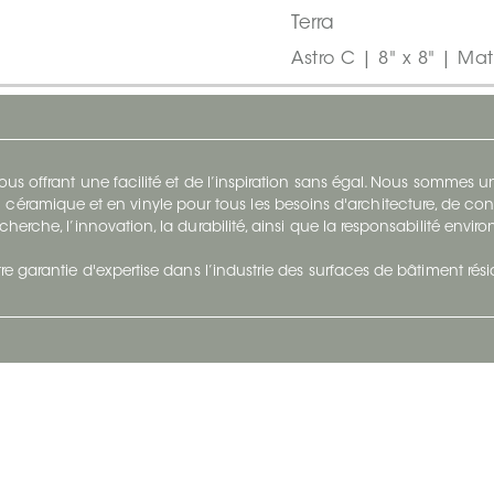
Terra
Astro C | 8" x 8" | Mat
s offrant une facilité et de l’inspiration sans égal. Nous sommes
 céramique et en vinyle pour tous les besoins d'architecture, de con
cherche, l’innovation, la durabilité, ainsi que la responsabilité envi
re garantie d'expertise dans l’industrie des surfaces de bâtiment rés
otre Entreprise
Suivez-Nous
Restez à jour et évoluez a
À propos
Surfaces en suivant du con
et tendance.
Carrières