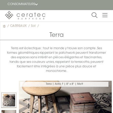
CONSOMMATEURS
/
CARREAUX
/
Sol
/
En
EN
vedette
Terra
Blogue
Terra est éclectique : tout le monde y trouve son compte. Ses
formes géométriques rappelant le patchwork peuvent transformer
Trouver
des espaces sans intérêt en pièces élégantes et fascinantes,
un
tandis que ses couleurs unies, rappelant la terracotta, peuvent
détaillant
facilement être intégrées à une pièce plus douce et
ON
monochrome.
Terra | Astro F | 8" x 8" | Matt