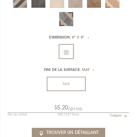
DIMENSION:
8" X 8"
*
FINI DE LA SURFACE:
MAT
*
Mat
$5.20
/pi.ca.
Prix de détail
RSS-1337-Terra
Calgary
TROUVER UN DÉTAILLANT