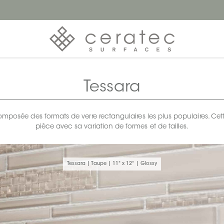
Tessara
omposée des formats de verre rectangulaires les plus populaires. C
pièce avec sa variation de formes et de tailles.
Tessara | Taupe | 11" x 12" | Glossy