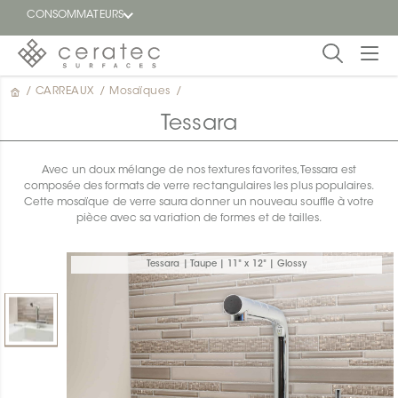
CONSOMMATEURS
/
CARREAUX
/
Mosaïques
/
En
EN
vedette
Tessara
Blogue
Avec un doux mélange de nos textures favorites, Tessara est
composée des formats de verre rectangulaires les plus populaires.
Trouver
Cette mosaïque de verre saura donner un nouveau souffle à votre
un
pièce avec sa variation de formes et de tailles.
détaillant
ON
Tessara | Taupe | 11" x 12" | Glossy