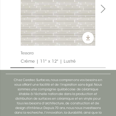
Tessara
Crème | 11" x 12" | Lustré
Chez Ceratec Surfaces, nous comprenons vos besoins en
vous offrant une facilité et de l’inspiration sans égal. Nous
sommes une compagnie québécoise de céramique
établie à l'échelle nationale dans la production et
distribution de surfaces en céramique et en vinyle pour
tous les besoins d'architecture, de construction et de
design d'intérieur. Depuis 70 ans, nous nous investissons
dans la recherche, l’innovation, la durabilité, ainsi que la