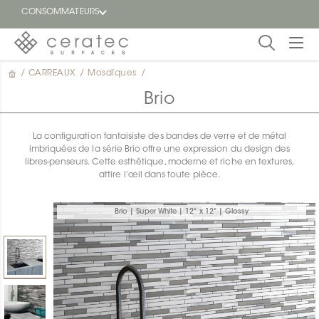
CONSOMMATEURS
/
CARREAUX
/
Mosaïques
/
En
EN
vedette
Brio
Blogue
La configuration fantaisiste des bandes de verre et de métal
imbriquées de la série Brio offre une expression du design des
Trouver
libres-penseurs. Cette esthétique, moderne et riche en textures,
un
attire l’œil dans toute pièce.
détaillant
ON
Brio | Super White | 12" x 12" | Glossy