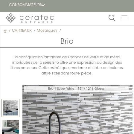
CONSOMMATEURS
/
CARREAUX
/
Mosaïques
/
En
EN
vedette
Brio
Blogue
La configuration fantaisiste des bandes de verre et de métal
imbriquées de la série Brio offre une expression du design des
Trouver
libres-penseurs. Cette esthétique, moderne et riche en textures,
un
attire l’œil dans toute pièce.
détaillant
ON
Brio | Super White | 12" x 12" | Glossy