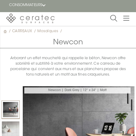
CONSOMMATEURS
/
CARREAUX
/
Mosaïques
/
En
EN
vedette
Newcon
Blogue
Arborant un effet moucheté qui rappelle le béton, Newcon offre
sobriété et subtilité à votre environnement. Ce carreau de
Trouver
porcelaine qui convient aux murs et aux planchers propose des
un
tons naturels et un motif aux fines craquelures.
détaillant
ON
Newcon | Dark Grey | 12" x 24" | Matt