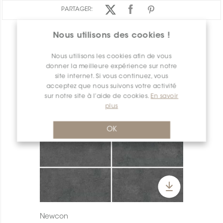
PARTAGER:
Nous utilisons des cookies !
APERÇU DES PRODUITS
Nous utilisons les cookies afin de vous
donner la meilleure expérience sur notre
site internet. Si vous continuez, vous
acceptez que nous suivons votre activité
sur notre site à l’aide de cookies.
En savoir
plus
OK
Newcon