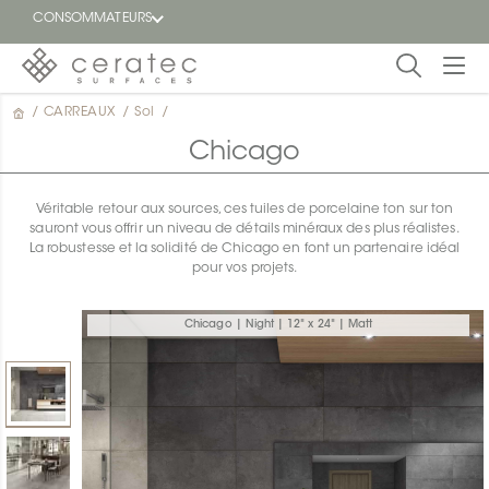
CONSOMMATEURS
/
CARREAUX
/
Sol
/
En
EN
vedette
Chicago
Blogue
Véritable retour aux sources, ces tuiles de porcelaine ton sur ton
sauront vous offrir un niveau de détails minéraux des plus réalistes.
Trouver
La robustesse et la solidité de Chicago en font un partenaire idéal
un
pour vos projets.
détaillant
ON
Chicago | Night | 12" x 24" | Matt