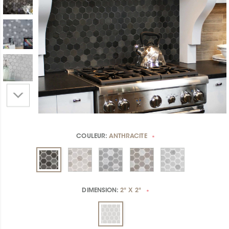
COULEUR:
ANTHRACITE
*
DIMENSION:
2" X 2"
*