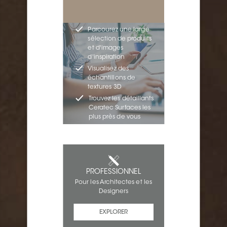
Parcourez une large
sélection de produits
et d'images
d'inspiration
Visualisez des
échantillons de
textures 3D
Trouvez les détaillants
Ceratec Surfaces les
plus près de vous
PROFESSIONNEL
Pour les Architectes et les
Designers
EXPLORER