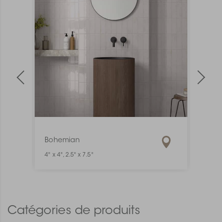
Bohemian
Mate
4" x 4", 2.5" x 7.5"
1" x 6"
Catégories de produits