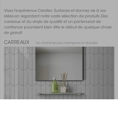
Vivez l'expérience Ceratec Surfaces et donnez vie à vos
idées en regardant notre vaste sélection de produits. Des
carreaux et du vinyle de qualité et un partenariat de
confiance pourraient bien être le début de quelque chose
de grand!
CARREAUX
Un chef-d'œuvre intemporel et durable