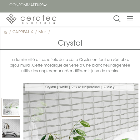
CONSOMMATEURS
/
CARREAUX
/
Mur
/
En
EN
vedette
Crystal
Blogue
La luminosité et les reflets de la série Crystal en font un véritable
bijou mural. Cette mosaïque de verre d’une blancheur argentée
Trouver
utilise les angles pour créer différents jeux de miroirs.
un
détaillant
ON
Crystal | White | 2" x 6" Trapezoidal | Glossy