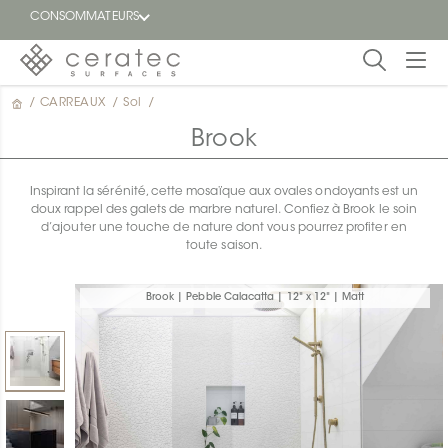
CONSOMMATEURS
/
CARREAUX
/
Sol
/
En
EN
vedette
Brook
Blogue
Inspirant la sérénité, cette mosaïque aux ovales ondoyants est un
doux rappel des galets de marbre naturel. Confiez à Brook le soin
Trouver
d’ajouter une touche de nature dont vous pourrez profiter en
un
toute saison.
détaillant
ON
Brook | Pebble Calacatta | 12" x 12" | Matt