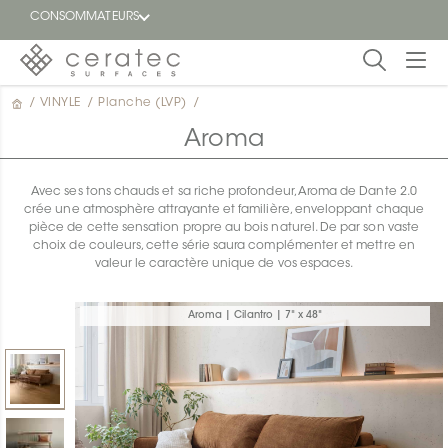
CONSOMMATEURS
/
VINYLE
/
Planche (LVP)
/
En
EN
vedette
Aroma
Blogue
Avec ses tons chauds et sa riche profondeur, Aroma de Dante 2.0
crée une atmosphère attrayante et familière, enveloppant chaque
Trouver
pièce de cette sensation propre au bois naturel. De par son vaste
un
choix de couleurs, cette série saura complémenter et mettre en
détaillant
valeur le caractère unique de vos espaces.
ON
Aroma | Cilantro | 7" x 48"