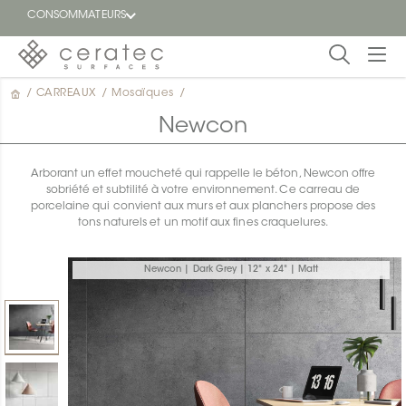
CONSOMMATEURS
/
CARREAUX
/
Mosaïques
/
En
EN
vedette
Newcon
Blogue
Arborant un effet moucheté qui rappelle le béton, Newcon offre
sobriété et subtilité à votre environnement. Ce carreau de
Trouver
porcelaine qui convient aux murs et aux planchers propose des
un
tons naturels et un motif aux fines craquelures.
détaillant
ON
Newcon | Dark Grey | 12" x 24" | Matt