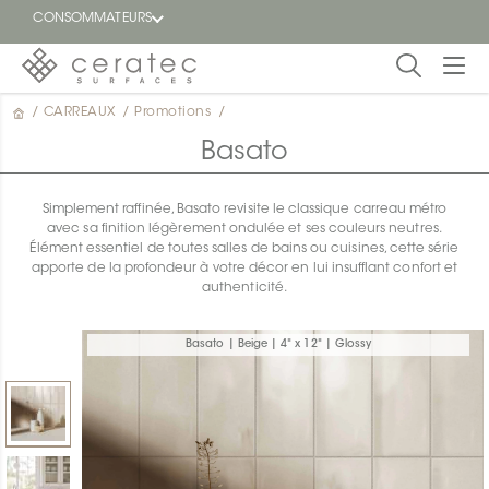
CONSOMMATEURS
/
CARREAUX
/
Promotions
/
En
EN
vedette
Basato
Blogue
Simplement raffinée, Basato revisite le classique carreau métro
avec sa finition légèrement ondulée et ses couleurs neutres.
Trouver
Élément essentiel de toutes salles de bains ou cuisines, cette série
un
apporte de la profondeur à votre décor en lui insufflant confort et
détaillant
authenticité.
ON
Basato | Beige | 4" x 12" | Glossy