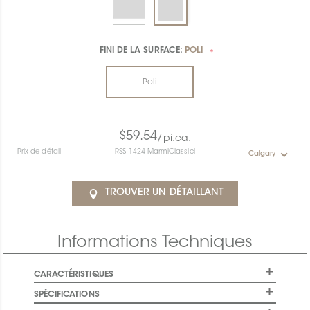
FINI DE LA SURFACE:
POLI
*
Poli
$59.54
/pi.ca.
Prix de détail
RSS-1424-MarmiClassici
Calgary
TROUVER UN DÉTAILLANT
Informations Techniques
CARACTÉRISTIQUES
SPÉCIFICATIONS