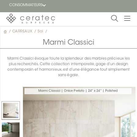
CONSOMMATEURS
/
CARREAUX
/
Sol
/
En
EN
vedette
Marmi Classici
Blogue
Marmi Classici évoque toute la splendeur des marbres précieux les
plus recherchés. Cette collection intemporelle, gage d’un design
Trouver
contemporain et harmonieux, est d’une élégance tout simplement
un
sans égale.
détaillant
ON
Marmi Classici | Onice Perlato | 24" x 24" | Polished