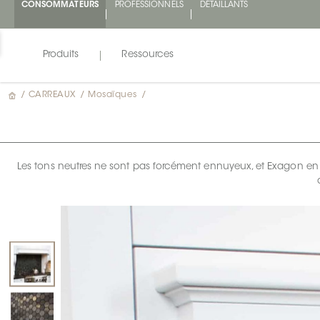
CONSOMMATEURS
PROFESSIONNELS
DÉTAILLANTS
Produits
Ressources
/
CARREAUX
/
Mosaïques
/
Les tons neutres ne sont pas forcément ennuyeux, et Exagon en es