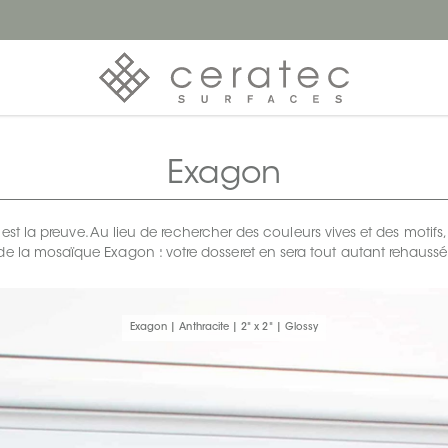
Exagon
t la preuve. Au lieu de rechercher des couleurs vives et des motifs
de la mosaïque Exagon : votre dosseret en sera tout autant rehaussé
Exagon | Anthracite | 2" x 2" | Glossy