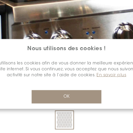
Nous utilisons des cookies !
tilisons les cookies afin de vous donner la meilleure expérie
COULEUR:
BLANC
*
site internet. Si vous continuez, vous acceptez que nous suivon
activité sur notre site à l’aide de cookies.
En savoir plus
OK
DIMENSION:
2" X 2"
*