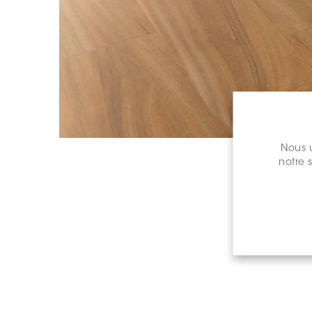
Nous u
notre 