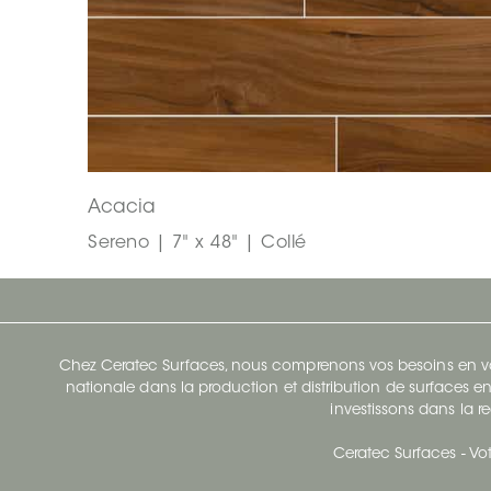
Acacia
Sereno | 7" x 48" | Collé
Chez Ceratec Surfaces, nous comprenons vos besoins en vou
nationale dans la production et distribution de surfaces en
investissons dans la re
Ceratec Surfaces - Vot