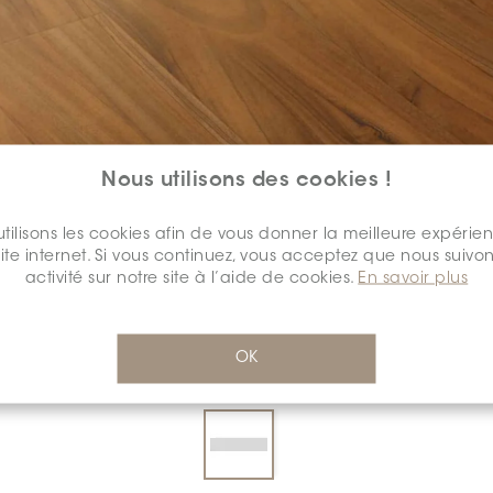
Nous utilisons des cookies !
tilisons les cookies afin de vous donner la meilleure expérie
COULEUR:
SERENO
*
site internet. Si vous continuez, vous acceptez que nous suivon
activité sur notre site à l’aide de cookies.
En savoir plus
OK
DIMENSION:
7" X 48"
*