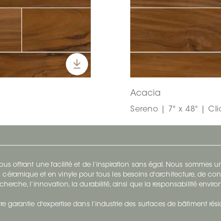
Acacia
Sereno | 7" x 48" | Cl
s offrant une facilité et de l’inspiration sans égal. Nous sommes
 céramique et en vinyle pour tous les besoins d'architecture, de con
cherche, l’innovation, la durabilité, ainsi que la responsabilité envi
re garantie d'expertise dans l’industrie des surfaces de bâtiment rés