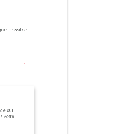
que possible.
*
*
nce sur
s votre
*