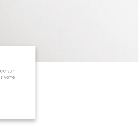
nce sur
s votre