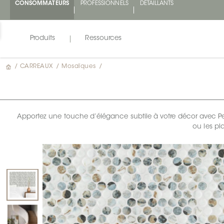
CONSOMMATEURS
PROFESSIONNELS
DÉTAILLANTS
Produits
Ressources
/
CARREAUX
/
Mosaïques
/
Apportez une touche d’élégance subtile à votre décor avec Perl
ou les pl