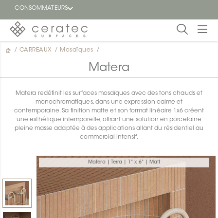
CONSOMMATEURS
/
CARREAUX
/
Mosaïques
/
En
EN
vedette
Matera
Blogue
Matera redéfinit les surfaces mosaïques avec des tons chauds et
monochromatiques, dans une expression calme et
Trouver
contemporaine. Sa finition matte et son format linéaire 1x6 créent
un
une esthétique intemporelle, offrant une solution en porcelaine
détaillant
pleine masse adaptée à des applications allant du résidentiel au
ON
commercial intensif.
Matera | Terra | 1" x 6" | Matt