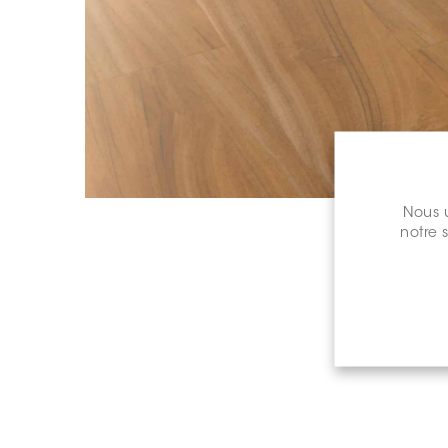
Nous u
notre 