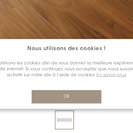
Nous utilisons des cookies !
tilisons les cookies afin de vous donner la meilleure expérie
COULEUR:
SERENO
*
site internet. Si vous continuez, vous acceptez que nous suivon
activité sur notre site à l’aide de cookies.
En savoir plus
OK
DIMENSION:
7" X 48"
*