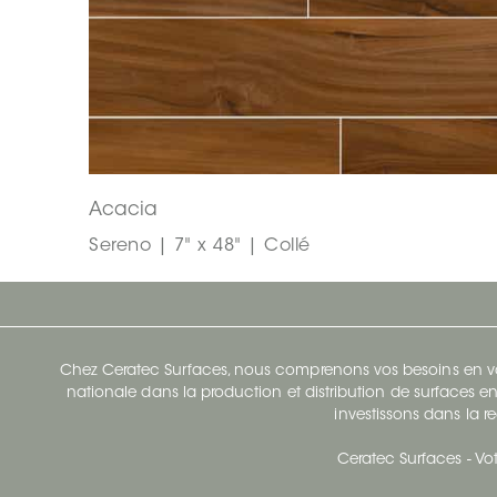
Acacia
Sereno | 7" x 48" | Collé
Chez Ceratec Surfaces, nous comprenons vos besoins en vou
nationale dans la production et distribution de surfaces en
investissons dans la re
Ceratec Surfaces - Vot