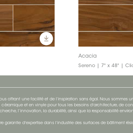
Acacia
Sereno | 7" x 48" | Cl
s offrant une facilité et de l’inspiration sans égal. Nous sommes
 céramique et en vinyle pour tous les besoins d'architecture, de con
cherche, l’innovation, la durabilité, ainsi que la responsabilité envi
re garantie d'expertise dans l’industrie des surfaces de bâtiment rés