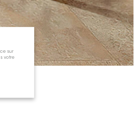
nce sur
s votre