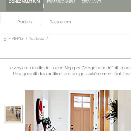
CONSOMMATEURS
PROFESSIONNELS
DÉTAILLANTS
Produits
Ressources
/
VINYLE
/
Rouleau
/
Le vinyle en feuille de luxe AirStep par Congoleum définit la nor
Unis garantit des motifs et des designs extrêmement réalistes