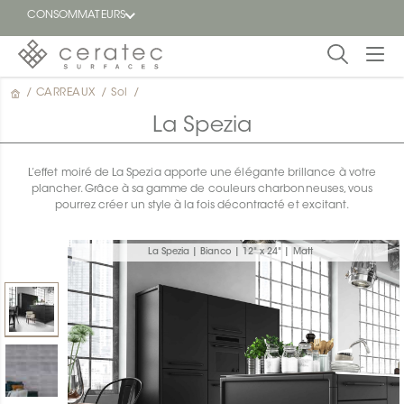
CONSOMMATEURS
/
CARREAUX
/
Sol
/
En
EN
vedette
La Spezia
Blogue
L’effet moiré de La Spezia apporte une élégante brillance à votre
plancher. Grâce à sa gamme de couleurs charbonneuses, vous
Trouver
pourrez créer un style à la fois décontracté et excitant.
un
détaillant
ON
La Spezia | Bianco | 12" x 24" | Matt