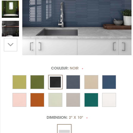
COULEUR:
NOIR
*
DIMENSION:
2" X 10"
*