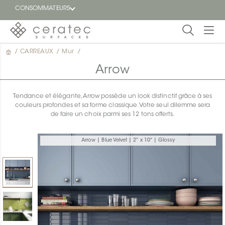
CONSOMMATEURS
/
CARREAUX
/
Mur
/
En
EN
vedette
Arrow
Blogue
Tendance et élégante, Arrow possède un look distinctif grâce à ses
couleurs profondes et sa forme classique. Votre seul dilemme sera
Trouver
de faire un choix parmi ses 12 tons offerts.
un
détaillant
ON
Arrow | Blue Velvet | 2" x 10" | Glossy