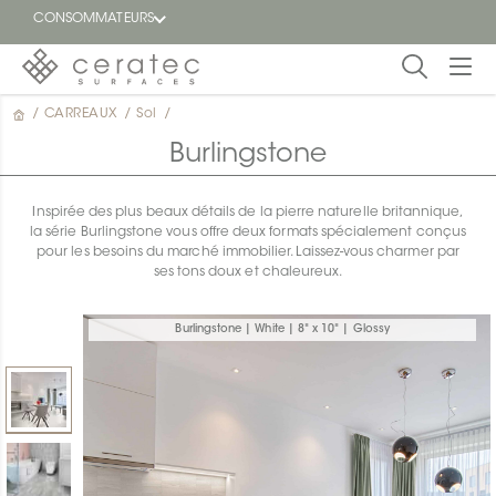
CONSOMMATEURS
/
CARREAUX
/
Sol
/
En
EN
vedette
Burlingstone
Blogue
Inspirée des plus beaux détails de la pierre naturelle britannique,
la série Burlingstone vous offre deux formats spécialement conçus
Trouver
pour les besoins du marché immobilier. Laissez-vous charmer par
un
ses tons doux et chaleureux.
détaillant
ON
Burlingstone | White | 8" x 10" | Glossy