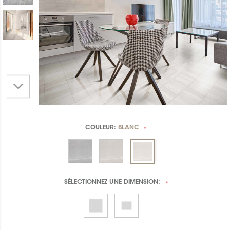
COULEUR:
BLANC
*
SÉLECTIONNEZ UNE
DIMENSION:
*