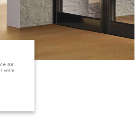
nce sur
s votre