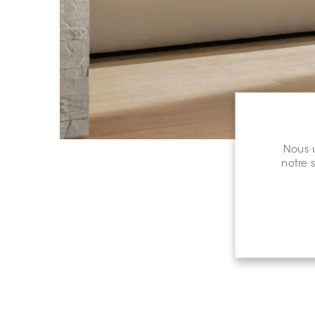
Nous u
notre 