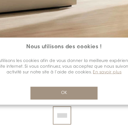
Nous utilisons des cookies !
tilisons les cookies afin de vous donner la meilleure expérie
COULEUR:
1121 SAVANA
*
site internet. Si vous continuez, vous acceptez que nous suivon
activité sur notre site à l’aide de cookies.
En savoir plus
OK
DIMENSION:
4" X 18"
*