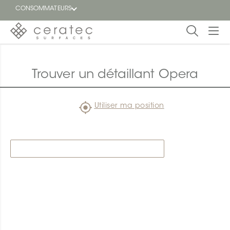
CONSOMMATEURS
En
EN
vedette
Trouver un détaillant Opera
Blogue
Utiliser ma position
Trouver
un
détaillant
ON