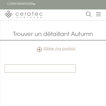
CONSOMMATEURS
En
EN
vedette
Trouver un détaillant Autumn
Blogue
Utiliser ma position
Trouver
un
détaillant
ON