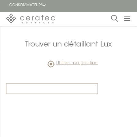
CONSOMMATEURS
En
EN
vedette
Trouver un détaillant Lux
Blogue
Utiliser ma position
Trouver
un
détaillant
ON