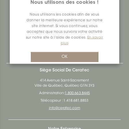
Nous utilisons des cookies !
établie à l'échelle nationale dans la production et
distribution de surfaces en céramique et en vinyle pour
Nous utilisons les cookies afin de vous
tous les besoins d'architecture, de construction et de
donner la meilleure expérience sur notre
design d'intérieur. Depuis 70 ans, nous nous investissons
dans la recherche, l’innovation, la durabilité, ainsi que la
site internet. Si vous continuez, vous
responsabilité environnementale et sociale.
acceptez que nous suivons votre activité
sur notre site à l’aide de cookies.
En savoir
Ceratec Surfaces - Votre garantie d'expertise dans
plus
l’industrie des surfaces de bâtiment résidentiel et
commercial.
OK
Siège Social De Ceratec
414 Avenue Saint-Sacrement
Ville de Québec, Québec G1N 3Y3
Administration:
1.800.663.8445
Télécopieur : 1.418.681.8853
info@ceratec.com