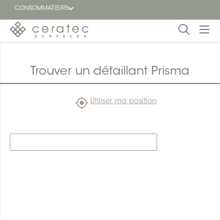
CONSOMMATEURS
En
EN
vedette
Trouver un détaillant Prisma
Blogue
Utiliser ma position
Trouver
un
détaillant
ON