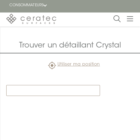
CONSOMMATEURS
En
EN
vedette
Trouver un détaillant Crystal
Blogue
Utiliser ma position
Trouver
un
détaillant
ON