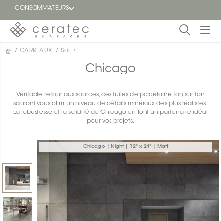
CONSOMMATEURS
/
CARREAUX
/
Sol
/
En
EN
vedette
Chicago
Blogue
Véritable retour aux sources, ces tuiles de porcelaine ton sur ton
sauront vous offrir un niveau de détails minéraux des plus réalistes.
Trouver
La robustesse et la solidité de Chicago en font un partenaire idéal
un
pour vos projets.
détaillant
ON
Chicago | Night | 12" x 24" | Matt