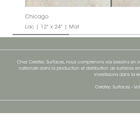
Chicago
Lac | 12" x 24" | Mat
Chez Ceratec Surfaces, nous comprenons vos besoins en vou
nationale dans la production et distribution de surfaces en
investissons dans la re
Ceratec Surfaces - Vot
Siège Social De Ceratec
N
414 Avenue Saint-Sacrement
Ville de Québec, Québec G1N 3Y3