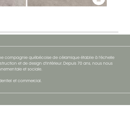
 une compagnie québécoise de céramique établie à l'échelle
struction et de design d'intérieur. Depuis 70 ans, nous nous
ronnementale et sociale.
identiel et commercial.
Infolettre
vec Ceratec
Abonnez-vous à Ceratec Surfaces pour
tenu actuel
rester informé des nouveautés.