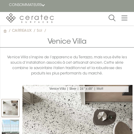
CONSOMMATEURS
/
CARREAUX
/
Sol
/
En
EN
vedette
Venice Villa
Blogue
Venice Villa s’inspire de l’apparence du Terrazzo, mais vous évite les
soucis d’installation associés à cet artisanat ancien. Cette série
Trouver
combine le savoir-faire italien traditionnel et la robustesse des
un
produits les plus performants du marché.
détaillant
ON
Venice Villa | Silver | 24" x 48" | Matt