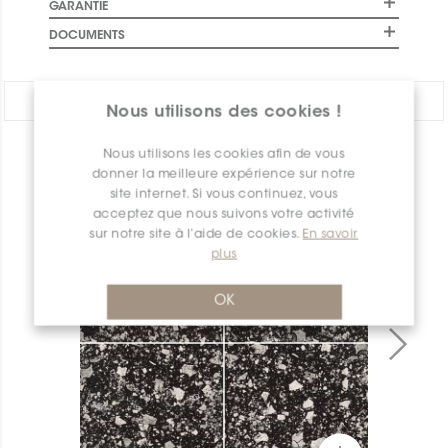
GARANTIE
DOCUMENTS
PARTAGER:
Nous utilisons des cookies !
Nous utilisons les cookies afin de vous
APERÇU DES PRODUITS
donner la meilleure expérience sur notre
site internet. Si vous continuez, vous
acceptez que nous suivons votre activité
sur notre site à l’aide de cookies.
En savoir
plus
OK